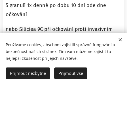
5 granulí 1x denně po dobu 10 dní ode dne
očkování
nebo Siliciea 9C při očkování proti invazívním
pneumokokovým infekcím, při očkování proti TBC
Používáme cookies, abychom zajistili správné fungování a
a dále u dětí s ORL potížemi v anamnéze
bezpečnost našich stránek. Tím vám můžeme zajistit tu
5 granulí 1x denně po dobu 10 dní ode dne
nejlepší zkušenost při jejich návštěvě.
očkování
Přijmout nezbytné
Přijmout vše
Pokud se vyskytne přece jen
reakce po očkování, postupujte
následovně:
kožní vyrážka a zvýšená teplota do 38st.